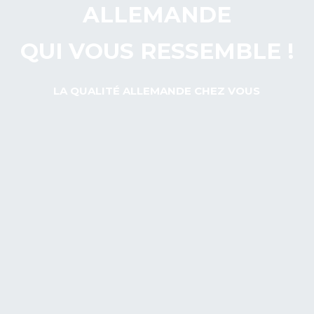
A
L
L
E
M
A
N
D
E
Q
U
I
V
O
U
S
R
E
S
S
E
M
B
L
E
!
LA QUALITÉ ALLEMANDE CHEZ VOUS