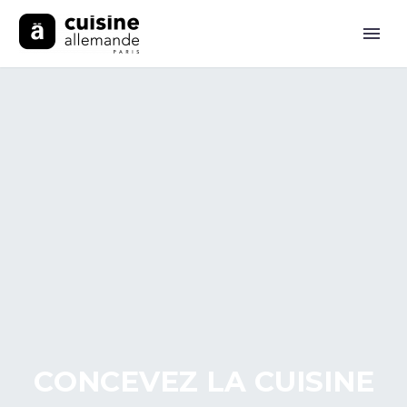
C
O
N
C
E
V
E
Z
L
A
C
U
I
S
I
N
E