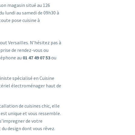
son magasin situé au 126
u lundi au samedi de 09h30 à
toute pose cuisine à
ut Versailles. N’hésitez pas à
 prise de rendez-vous ou
téléphone au
01 47 49 07 53
ou
niste spécialisé en Cuisine
atériel électroménager haut de
allation de cuisines chic, elle
e est unique et vous ressemble.
e s’impregner de votre
t du design dont vous rêvez.