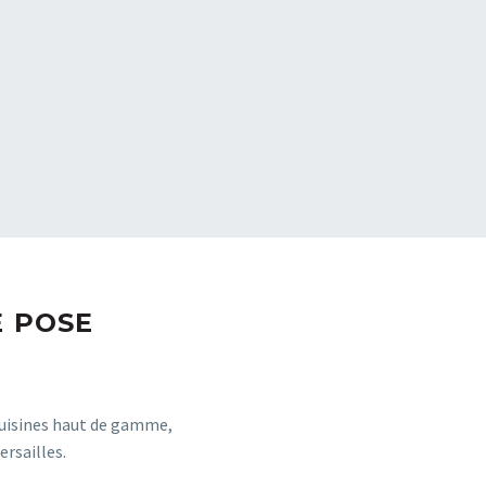
E POSE
cuisines haut de gamme,
rsailles.