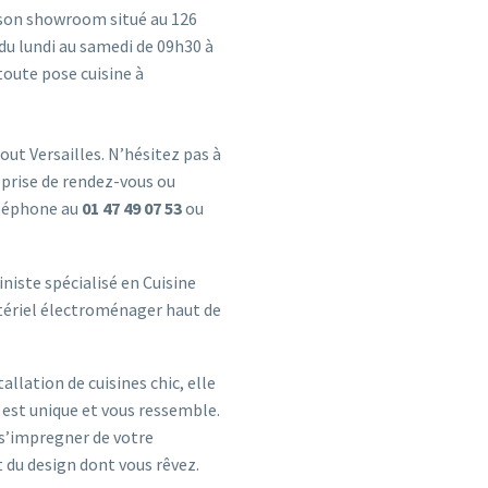
 son showroom situé au 126
u lundi au samedi de 09h30 à
toute pose cuisine à
ut Versailles. N’hésitez pas à
 prise de rendez-vous ou
téléphone au
01 47 49 07 53
ou
niste spécialisé en Cuisine
atériel électroménager haut de
allation de cuisines chic, elle
e est unique et vous ressemble.
e s’impregner de votre
t du design dont vous rêvez.