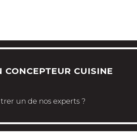
CHEZ CUISINE ALL
PAS A PAS
VERS LA CUISINE DE VOS RÊVES
 CONCEPTEUR CUISINE
trer un de nos experts ?