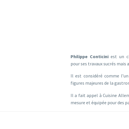
FAIT CONFIANCE
IL NOUS
MAISON PHILIPPE CONTICINI PARIS
Philippe Conticini
est un ch
pour ses travaux sucrés mais a
Il est considéré comme l’un
figures majeures de la gastr
Il a fait appel à Cuisine Alle
mesure et équipée pour des pa