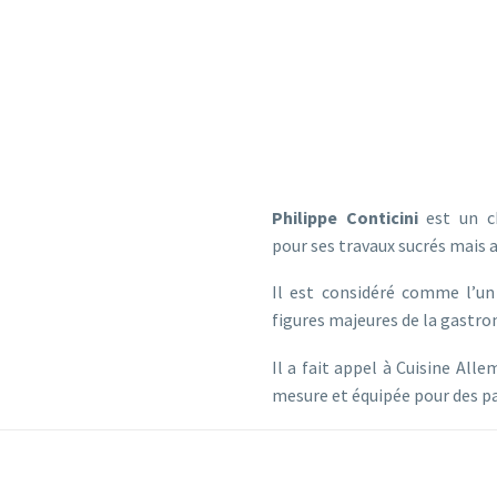
FAIT CONFIANCE
IL NOUS
MAISON PHILIPPE CONTICINI PARIS
Philippe Conticini
est un ch
pour ses travaux sucrés mais a
Il est considéré comme l’un
figures majeures de la gastr
Il a fait appel à Cuisine Alle
mesure et équipée pour des pa