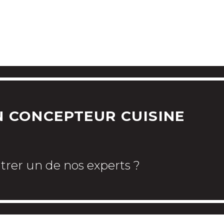
CHEZ CUISINE ALL
PAS A PAS
VERS LA CUISINE DE VOS RÊVES
 CONCEPTEUR CUISINE
trer un de nos experts ?