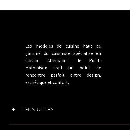
CUISI
Les modèles de cuisine haut de
Votre cui
gamme du cuisiniste spécialisé en
A propos
Cuisine Allemande de Rueil-
Systemat
Malmaison sont un point de
Concept
rencontre parfait entre design,
Prendre 
esthétique et confort.
Nous con
LIENS UTILES